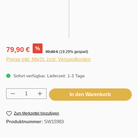
%
79,90 €
99,00 €
(19.29% gespart)
Preise inkl. MwSt. zzgl. Versandkosten
Sofort verfügbar, Lieferzeit: 1-3 Tage
Produkt Anzahl: Gib den gewünschten Wert e
In den Warenkorb
Zum Merkzettel hinzufügen
Produktnummer:
SW15983