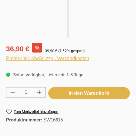
%
36,90 €
39,90 €
(7.52% gespart)
Preise inkl. MwSt. zzgl. Versandkosten
Sofort verfügbar, Lieferzeit: 1-3 Tage
Produkt Anzahl: Gib den gewünschten Wert e
In den Warenkorb
Zum Merkzettel hinzufügen
Produktnummer:
SW16615