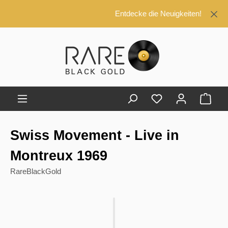
alt springen
Entdecke die Neuigkeiten!
Ware
Swiss Movement - Live in
Montreux 1969
RareBlackGold
Bildergalerie überspringen