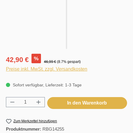
%
42,90 €
46,99 €
(8.7% gespart)
Preise inkl. MwSt. zzgl. Versandkosten
Sofort verfügbar, Lieferzeit: 1-3 Tage
Produkt Anzahl: Gib den gewünschten Wert e
In den Warenkorb
Zum Merkzettel hinzufügen
Produktnummer:
RBG14255