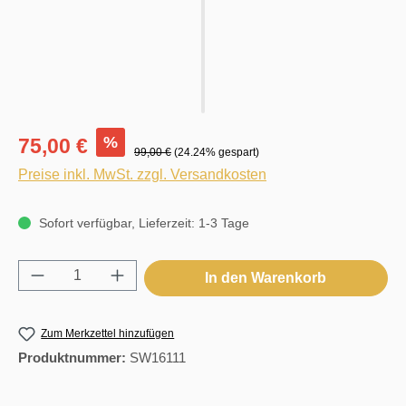
%
75,00 €
99,00 €
(24.24% gespart)
Preise inkl. MwSt. zzgl. Versandkosten
Sofort verfügbar, Lieferzeit: 1-3 Tage
Produkt Anzahl: Gib den gewünschten Wert e
In den Warenkorb
Zum Merkzettel hinzufügen
Produktnummer:
SW16111