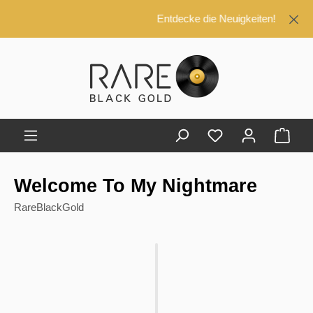
alt springen
Entdecke die Neuigkeiten!
Ware
Welcome To My Nightmare
RareBlackGold
Bildergalerie überspringen